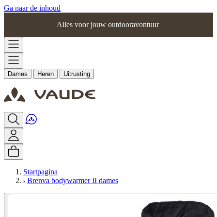
Ga naar de inhoud
Alles voor jouw outdooravontuur
Dames
Heren
Uitrusting
Startpagina
Brenva bodywarmer II dames