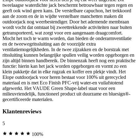
tweelaagse waterdichte jack beschermt betrouwbaar tegen regen en
geeft ook wind geen kans. De verstelbare capuchon, het trekkoord
aan de zoom en de in wijdte verstelbare manchetten maken dit
outdoorjack nog weerbestendiger. Door het ademende membraan
wordt vocht dat ontstaat bij zweettrekkende activiteiten naar buiten
getransporteerd, wat zorgt voor een aangenaam draagcomfort.
Mocht het toch te warm worden, dan bieden de onderarmventilatie
en de tweewegritssluiting aan de voorzijde extra
ventilatiemogelijkheden. In de twee zijzakken en de borstzak met
ritssluiting kunnen belangrijke spullen veilig worden opgeborgen en
zijn altijd binnen handbereik. De binnenzak heeft nog een praktische
functie: hierin kan het jack worden opgeborgen en vormt zo een
klein pakketje dat in elke rugzak en koffer een plekje vindt. Het
Elope outdoorjack voor heren bestaat voor 100% uit gerecycled
materiaal en is met Eco Finish PFC-vrij water-en vuilafstotend
afgewerkt. Het VAUDE Green Shape-label staat voor een
milieuvriendelijk, functioneel product uit duurzame en bluesign®-
gecertificeerde materialen.
Klantenreviews
5
100%