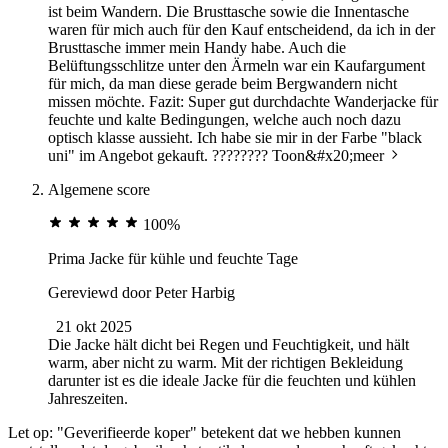
ist beim Wandern. Die Brusttasche sowie die Innentasche
waren für mich auch für den Kauf entscheidend, da ich in der
Brusttasche immer mein Handy habe. Auch die
Belüftungsschlitze unter den Ärmeln war ein Kaufargument
für mich, da man diese gerade beim Bergwandern nicht
missen möchte. Fazit: Super gut durchdachte Wanderjacke für
feuchte und kalte Bedingungen, welche auch noch dazu
optisch klasse aussieht. Ich habe sie mir in der Farbe "black
uni" im Angebot gekauft. ????????
Toon&#x20;meer
Algemene score
100%
Prima Jacke für kühle und feuchte Tage
Gereviewd door
Peter Harbig
21 okt 2025
Die Jacke hält dicht bei Regen und Feuchtigkeit, und hält
warm, aber nicht zu warm. Mit der richtigen Bekleidung
darunter ist es die ideale Jacke für die feuchten und kühlen
Jahreszeiten.
Let op: "Geverifieerde koper" betekent dat we hebben kunnen