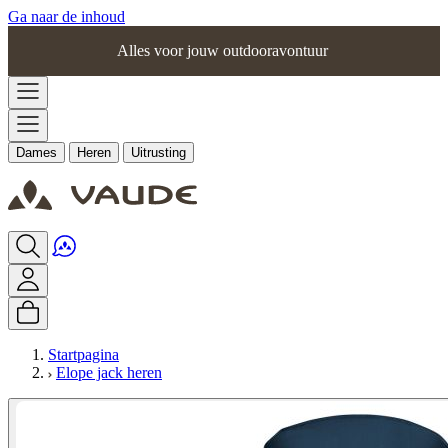
Ga naar de inhoud
Alles voor jouw outdooravontuur
Dames
Heren
Uitrusting
Startpagina
Elope jack heren