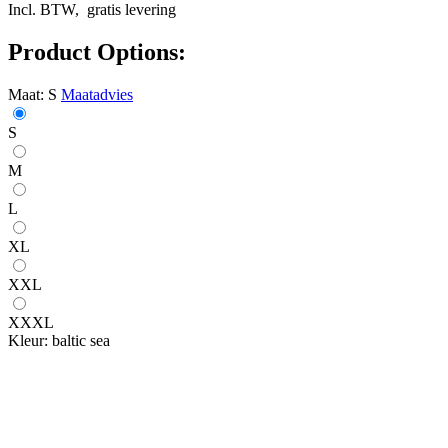
Incl. BTW,
gratis levering
Product Options:
Maat:
S
Maatadvies
S
M
L
XL
XXL
XXXL
Kleur:
baltic sea