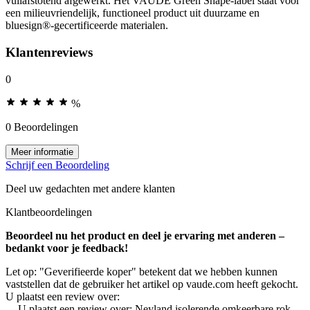
vuilafstotend afgewerkt. Het VAUDE Green Shape-label staat voor
een milieuvriendelijk, functioneel product uit duurzame en
bluesign®-gecertificeerde materialen.
Klantenreviews
0
%
0 Beoordelingen
Meer informatie
Schrijf een Beoordeling
Deel uw gedachten met andere klanten
Klantbeoordelingen
Beoordeel nu het product en deel je ervaring met anderen –
bedankt voor je feedback!
Let op: "Geverifieerde koper" betekent dat we hebben kunnen
vaststellen dat de gebruiker het artikel op vaude.com heeft gekocht.
U plaatst een review over:
U plaatst een review over:
Neyland isolerende omkeerbare rok