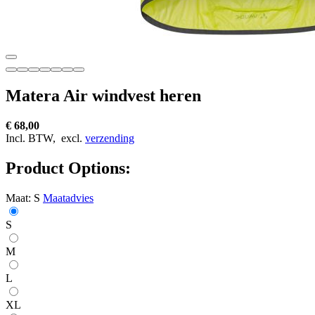
Matera Air windvest heren
€ 68,00
Incl. BTW,
excl.
verzending
Product Options:
Maat:
S
Maatadvies
S
M
L
XL