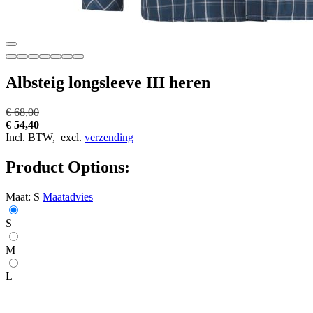
Albsteig longsleeve III heren
€ 68,00
€ 54,40
Incl. BTW,
excl.
verzending
Product Options:
Maat:
S
Maatadvies
S
M
L