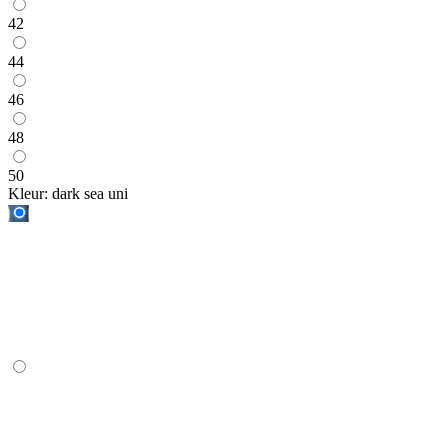
42
44
46
48
50
Kleur:
dark sea uni