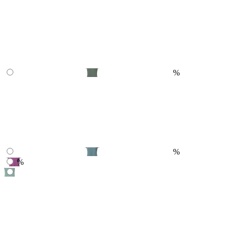
%
%
%