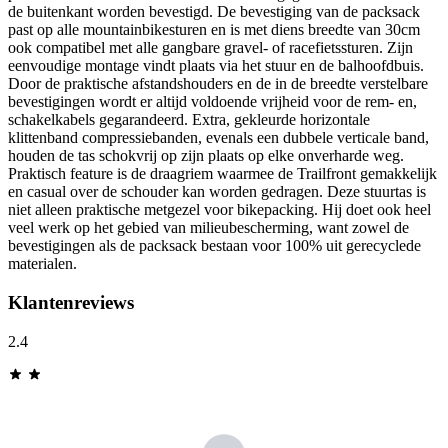
de buitenkant worden bevestigd. De bevestiging van de packsack
past op alle mountainbikesturen en is met diens breedte van 30cm
ook compatibel met alle gangbare gravel- of racefietssturen. Zijn
eenvoudige montage vindt plaats via het stuur en de balhoofdbuis.
Door de praktische afstandshouders en de in de breedte verstelbare
bevestigingen wordt er altijd voldoende vrijheid voor de rem- en,
schakelkabels gegarandeerd. Extra, gekleurde horizontale
klittenband compressiebanden, evenals een dubbele verticale band,
houden de tas schokvrij op zijn plaats op elke onverharde weg.
Praktisch feature is de draagriem waarmee de Trailfront gemakkelijk
en casual over de schouder kan worden gedragen. Deze stuurtas is
niet alleen praktische metgezel voor bikepacking. Hij doet ook heel
veel werk op het gebied van milieubescherming, want zowel de
bevestigingen als de packsack bestaan voor 100% uit gerecyclede
materialen.
Klantenreviews
2.4