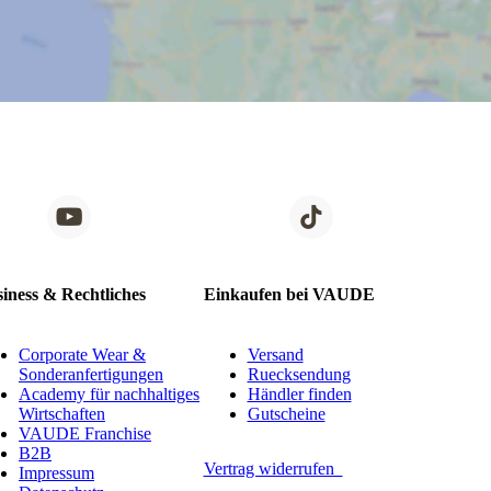
iness & Rechtliches
Einkaufen bei VAUDE
Corporate Wear &
Versand
Sonderanfertigungen
Ruecksendung
Academy für nachhaltiges
Händler finden
Wirtschaften
Gutscheine
VAUDE Franchise
B2B
Vertrag widerrufen
Impressum