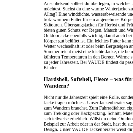
Anschließend solltest du überlegen, in welcher 
möchtest. Suchst du eine warme Winterjacke zu
Alltag? Eine winddichte, wasserabweisende und
trotz warmem Futter für ein angenehmes Körper
Skitouren. Übergangsjacken für Herbst und Früh
bieten guten Schutz vor Regen, Matsch und Wind
Outdoorjacke ebenfalls wichtig, damit auch be
Körper gut belüftet ist. Ein leichtes Futter ka
Wetter wechselhaft ist oder beim Bergsteigen a
Sommer reicht meist eine leichte Jacke, die be
kühleren Temperaturen in den Bergen Wärme sp
zu jeder Jahreszeit. Bei VAUDE findest du pa
Kinder.
Hardshell, Softshell, Fleece – was f
Wandern?
Nicht nur die Jahreszeit spielt eine Rolle, sonde
Jacke tragen möchtest. Unser Jackenberater sagt
zum Wandern brauchst. Zum Fahrradfahren eign
zum Trekking oder Backpacking. Schnitt, Materi
sich teilweise erheblich. Willst du deine Outdo
Beispiel zur Arbeit oder in der Stadt, hast du 
Design. Unser VAUDE Jackenberater weist dir