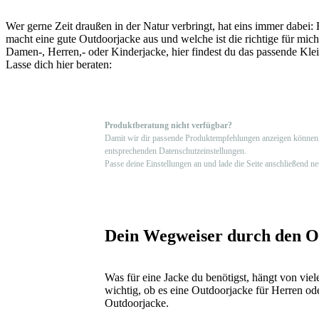
Wer gerne Zeit draußen in der Natur verbringt, hat eins immer dabei:
macht eine gute Outdoorjacke aus und welche ist die richtige für mich
Damen-, Herren,- oder Kinderjacke, hier findest du das passende Kleid
Lasse dich hier beraten:
Produktberatung nicht verfügbar?
Damit wir dir passende Produktempfehlungen anzeigen können
entsprechenden Datenschutzeinstellungen.
Passe deine Einstellungen an und lade die Seite anschließend ne
Dein Wegweiser durch den O
Was für eine Jacke du benötigst, hängt von viele
wichtig, ob es eine Outdoorjacke für Herren od
Outdoorjacke.