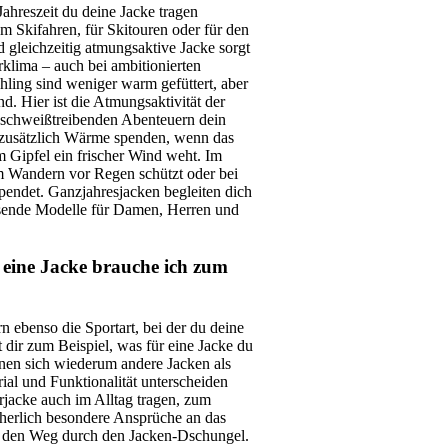
Jahreszeit du deine Jacke tragen
m Skifahren, für Skitouren oder für den
 gleichzeitig atmungsaktive Jacke sorgt
klima – auch bei ambitionierten
ling sind weniger warm gefüttert, aber
. Hier ist die Atmungsaktivität der
i schweißtreibenden Abenteuern dein
nn zusätzlich Wärme spenden, wenn das
m Gipfel ein frischer Wind weht. Im
im Wandern vor Regen schützt oder bei
endet. Ganzjahresjacken begleiten dich
ssende Modelle für Damen, Herren und
ür eine Jacke brauche ich zum
rn ebenso die Sportart, bei der du deine
 dir zum Beispiel, was für eine Jacke du
en sich wiederum andere Jacken als
al und Funktionalität unterscheiden
orjacke auch im Alltag tragen, zum
sicherlich besondere Ansprüche an das
 den Weg durch den Jacken-Dschungel.