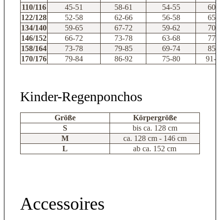
110/116
45-51
58-61
54-55
60-
122/128
52-58
62-66
56-58
65-
134/140
59-65
67-72
59-62
70-
146/152
66-72
73-78
63-68
77-
158/164
73-78
79-85
69-74
85-
170/176
79-84
86-92
75-80
91-
Kinder-Regenponchos
Größe
Körpergröße
S
bis ca. 128 cm
M
ca. 128 cm - 146 cm
L
ab ca. 152 cm
Accessoires