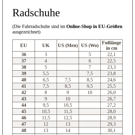
Radschuhe
(Die Fahrradschuhe sind im
Online-Shop in EU-Größen
ausgezeichnet)
Fußlänge
EU
UK
US (Men)
US (Wo)
in cm
36
3
5
22,1
37
4
6
22,5
38
5
7
23,3
39
5,5
7,5
23,8
40
6,5
7,5
8,5
24,6
41
7,5
8,5
9,5
25,5
42
8
9
10
26,0
43
9
10
26,7
44
9,5
10,5
27,2
45
10,5
11,5
28,0
46
11,5
12,5
28,9
47
12
13
29,3
48
13
14
30,1