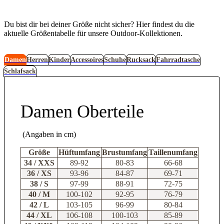
Du bist dir bei deiner Größe nicht sicher? Hier findest du die
aktuelle Größentabelle für unsere Outdoor-Kollektionen.
Damen
Herren
Kinder
Accessoires
Schuhe
Rucksack
Fahrradtasche
Schlafsack
Damen Oberteile
(Angaben in cm)
Größe
Hüftumfang
Brustumfang
Taillenumfang
34 / XXS
89-92
80-83
66-68
36 / XS
93-96
84-87
69-71
38 / S
97-99
88-91
72-75
40 / M
100-102
92-95
76-79
42 / L
103-105
96-99
80-84
44 / XL
106-108
100-103
85-89