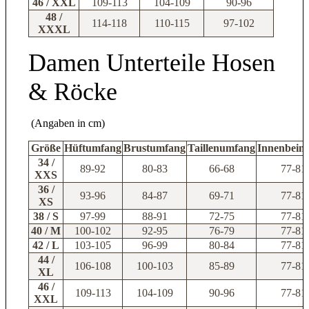
46 / XXL
109-113
104-109
90-96
48 /
114-118
110-115
97-102
XXXL
Damen Unterteile Hosen
& Röcke
(Angaben in cm)
Größe
Hüftumfang
Brustumfang
Taillenumfang
Innenbeinl
34 /
89-92
80-83
66-68
77-81
XXS
36 /
93-96
84-87
69-71
77-81
XS
38 / S
97-99
88-91
72-75
77-81
40 / M
100-102
92-95
76-79
77-81
42 / L
103-105
96-99
80-84
77-81
44 /
106-108
100-103
85-89
77-81
XL
46 /
109-113
104-109
90-96
77-81
XXL