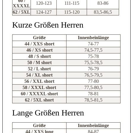
60 /
120-123
111-115
83-86
XXXXL
62 / 5XL
124-127
115-120
83,5-86,5
Kurze Größen Herren
Größe
Innenbeinlänge
44 / XXS short
74-77
46 / XS short
74,5-77,5
48 / S short
75-78
50 / M short
75,5-78,5
52 / L short
76-79
54 / XL short
76,5-79,5
56 / XXL short
77-80
58 / XXXL short
77,5-80,5
60 / XXXXL short
78-81
62 / 5XL short
78,5-81,5
Lange Größen Herren
Größe
Innenbeinlänge
44 / XXS long
84-87