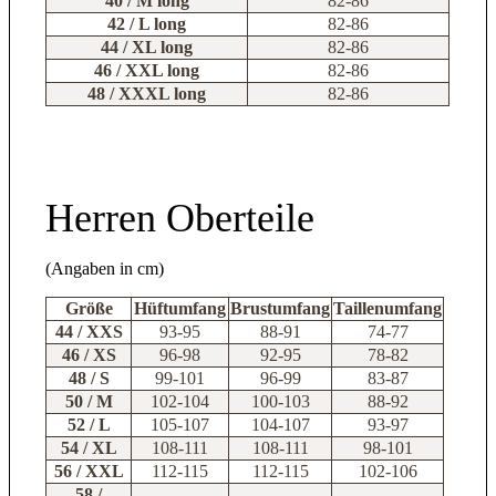
40 / M long
82-86
42 / L long
82-86
44 / XL long
82-86
46 / XXL long
82-86
48 / XXXL long
82-86
Herren Oberteile
(Angaben in cm)
Größe
Hüftumfang
Brustumfang
Taillenumfang
44 / XXS
93-95
88-91
74-77
46 / XS
96-98
92-95
78-82
48 / S
99-101
96-99
83-87
50 / M
102-104
100-103
88-92
52 / L
105-107
104-107
93-97
54 / XL
108-111
108-111
98-101
56 / XXL
112-115
112-115
102-106
58 /