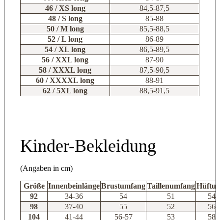
46 / XS long
84,5-87,5
48 / S long
85-88
50 / M long
85,5-88,5
52 / L long
86-89
54 / XL long
86,5-89,5
56 / XXL long
87-90
58 / XXXL long
87,5-90,5
60 / XXXXL long
88-91
62 / 5XL long
88,5-91,5
Kinder-Bekleidung
(Angaben in cm)
Größe
Innenbeinlänge
Brustumfang
Taillenumfang
Hüftu
92
34-36
54
51
54-
98
37-40
55
52
56-
104
41-44
56-57
53
58-