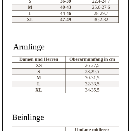
S
36-39
22,4-24,7
M
40-43
25,6-27,6
L
44-46
28-29,7
XL
47-49
30,2-32
Armlinge
Damen und Herren
Oberarmumfang in cm
XS
26-27,5
S
28,29,5
M
30-31,5
L
32-33,5
XL
34-35,5
Beinlinge
Umfang mittlerer