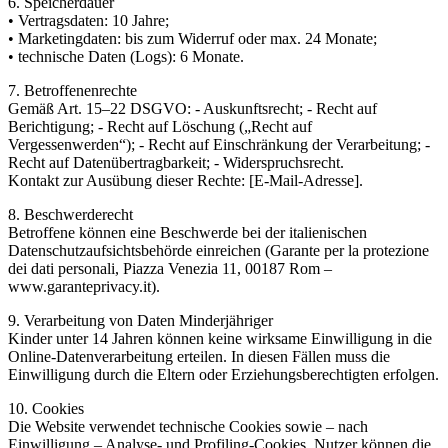
6. Speicherdauer
• Vertragsdaten: 10 Jahre;
• Marketingdaten: bis zum Widerruf oder max. 24 Monate;
• technische Daten (Logs): 6 Monate.
7. Betroffenenrechte
Gemäß Art. 15–22 DSGVO: - Auskunftsrecht; - Recht auf
Berichtigung; - Recht auf Löschung („Recht auf
Vergessenwerden“); - Recht auf Einschränkung der Verarbeitung; -
Recht auf Datenübertragbarkeit; - Widerspruchsrecht.
Kontakt zur Ausübung dieser Rechte: [E-Mail-Adresse].
8. Beschwerderecht
Betroffene können eine Beschwerde bei der italienischen
Datenschutzaufsichtsbehörde einreichen (Garante per la protezione
dei dati personali, Piazza Venezia 11, 00187 Rom –
www.garanteprivacy.it).
9. Verarbeitung von Daten Minderjähriger
Kinder unter 14 Jahren können keine wirksame Einwilligung in die
Online-Datenverarbeitung erteilen. In diesen Fällen muss die
Einwilligung durch die Eltern oder Erziehungsberechtigten erfolgen.
10. Cookies
Die Website verwendet technische Cookies sowie – nach
Einwilligung – Analyse- und Profiling-Cookies. Nutzer können die