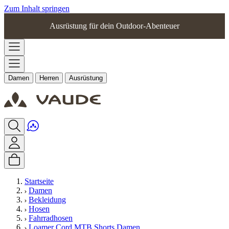
Zum Inhalt springen
Ausrüstung für dein Outdoor-Abenteuer
Damen
Herren
Ausrüstung
Startseite
Damen
Bekleidung
Hosen
Fahrradhosen
Loamer Cord MTB Shorts Damen