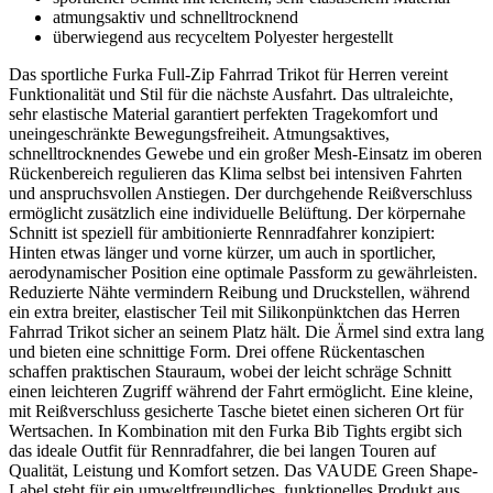
atmungsaktiv und schnelltrocknend
überwiegend aus recyceltem Polyester hergestellt
Das sportliche Furka Full-Zip Fahrrad Trikot für Herren vereint
Funktionalität und Stil für die nächste Ausfahrt. Das ultraleichte,
sehr elastische Material garantiert perfekten Tragekomfort und
uneingeschränkte Bewegungsfreiheit. Atmungsaktives,
schnelltrocknendes Gewebe und ein großer Mesh-Einsatz im oberen
Rückenbereich regulieren das Klima selbst bei intensiven Fahrten
und anspruchsvollen Anstiegen. Der durchgehende Reißverschluss
ermöglicht zusätzlich eine individuelle Belüftung. Der körpernahe
Schnitt ist speziell für ambitionierte Rennradfahrer konzipiert:
Hinten etwas länger und vorne kürzer, um auch in sportlicher,
aerodynamischer Position eine optimale Passform zu gewährleisten.
Reduzierte Nähte vermindern Reibung und Druckstellen, während
ein extra breiter, elastischer Teil mit Silikonpünktchen das Herren
Fahrrad Trikot sicher an seinem Platz hält. Die Ärmel sind extra lang
und bieten eine schnittige Form. Drei offene Rückentaschen
schaffen praktischen Stauraum, wobei der leicht schräge Schnitt
einen leichteren Zugriff während der Fahrt ermöglicht. Eine kleine,
mit Reißverschluss gesicherte Tasche bietet einen sicheren Ort für
Wertsachen. In Kombination mit den Furka Bib Tights ergibt sich
das ideale Outfit für Rennradfahrer, die bei langen Touren auf
Qualität, Leistung und Komfort setzen. Das VAUDE Green Shape-
Label steht für ein umweltfreundliches, funktionelles Produkt aus