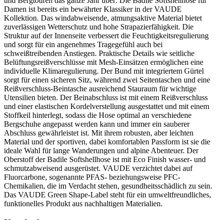
und Bergtouren das ganze Jahr über: Die Badile Softshellhose für
Damen ist bereits ein bewährter Klassiker in der VAUDE
Kollektion. Das windabweisende, atmungsaktive Material bietet
zuverlässigen Wetterschutz und hohe Strapazierfähigkeit. Die
Struktur auf der Innenseite verbessert die Feuchtigkeitsregulierung
und sorgt für ein angenehmes Tragegefühl auch bei
schweißtreibenden Anstiegen. Praktische Details wie seitliche
Belüftungsreißverschlüsse mit Mesh-Einsätzen ermöglichen eine
individuelle Klimaregulierung. Der Bund mit integriertem Gürtel
sorgt für einen sicheren Sitz, während zwei Seitentaschen und eine
Reißverschluss-Beintasche ausreichend Stauraum für wichtige
Utensilien bieten. Der Beinabschluss ist mit einem Reißverschluss
und einer elastischen Kordelverstellung ausgestattet und mit einem
Stoffkeil hinterlegt, sodass die Hose optimal an verschiedene
Bergschuhe angepasst werden kann und immer ein sauberer
Abschluss gewährleistet ist. Mit ihrem robusten, aber leichten
Material und der sportiven, dabei komfortablen Passform ist sie die
ideale Wahl für lange Wanderungen und alpine Abenteuer. Der
Oberstoff der Badile Softshellhose ist mit Eco Finish wasser- und
schmutzabweisend ausgerüstet. VAUDE verzichtet dabei auf
Fluorcarbone, sogenannte PFAS- beziehungsweise PFC-
Chemikalien, die im Verdacht stehen, gesundheitsschädlich zu sein.
Das VAUDE Green Shape-Label steht für ein umweltfreundliches,
funktionelles Produkt aus nachhaltigen Materialien.