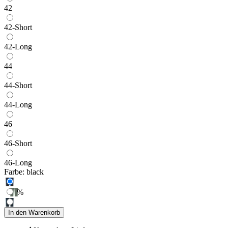
42
42-Short
42-Long
44
44-Short
44-Long
46
46-Short
46-Long
Farbe:
black
%
In den Warenkorb