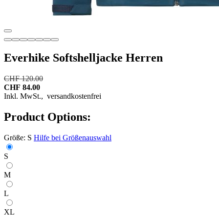
Everhike Softshelljacke Herren
CHF 120.00
CHF 84.00
Inkl. MwSt.,
versandkostenfrei
Product Options:
Größe:
S
Hilfe bei Größenauswahl
S
M
L
XL