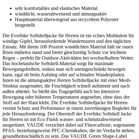
sehr komfortables und elastisches Material
winddicht, wasserabweisend und atmungsaktiv
Hauptmaterial überwiegend aus recyceltem Polyester
hergestellt
Die Everhike Softshelljacke für Herren ist ein echtes Multitalent für
windige Gipfel, herausfordernde Wandertouren und den täglichen
Einsatz. Mit ihrem 100 Prozent winddichten Material hält sie rauen
Böen mühelos stand und bietet gleichzeitig Schutz vor leichtem
Regen – perfekt für Outdoor-Aktivitäten bei wechselhaftem Wetter.
Das hochelastische Softshell-Material sorgt für maximale
Bewegungsfreiheit, sodass man sich uneingeschränkt bewegen
kann, egal ob beim Aufstieg oder auf schmalen Wanderpfaden.
Innen ist die atmungsaktive Herren Softshelljacke mit einer Mesh-
Struktur ausgestattet, die Feuchtigkeit schnell aufnimmt und nach
außen ableitet. So bleibt das Tragegefühl auch bei intensiver
Bewegung oder höheren Temperaturen angenehm, ohne dass der
Stoff auf der Haut klebt. Die Everhike Softshelljacke für Herren
vereint Schutz und Performance in einem zuverlässigen Begleiter für
jede Herausforderung. Der Oberstoff der Everhike Softshell Jacke
für Herren ist mit Eco Finish wasser- und schmutzabweisend
ausgerüstet. VAUDE verzichtet dabei auf Fluorcarbone, sogenannte
PFAS- beziehungsweise PFC-Chemikalien, die im Verdacht stehen,
gesundheitsschädlich zu sein. Das VAUDE Green Shape-Label