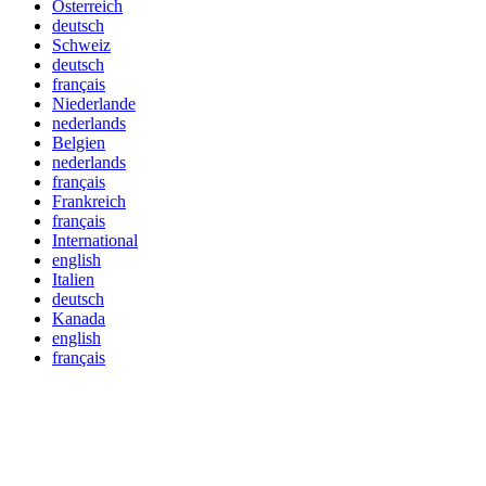
Österreich
deutsch
Schweiz
deutsch
français
Niederlande
nederlands
Belgien
nederlands
français
Frankreich
français
International
english
Italien
deutsch
Kanada
english
français