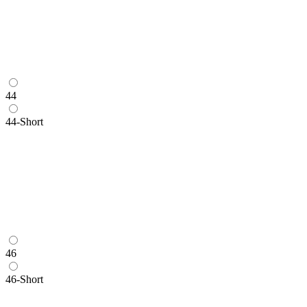
44
44-Short
46
46-Short