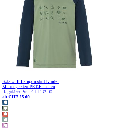
Solaro III Langarmshirt Kinder
Mit recycelten PET-Flaschen
Regulärer Preis
CHF 32.00
ab
CHF 25.60