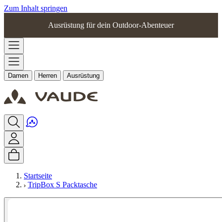
Zum Inhalt springen
Ausrüstung für dein Outdoor-Abenteuer
Damen
Herren
Ausrüstung
Startseite
TripBox S Packtasche