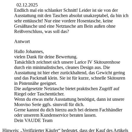
02.12.2025
Endlich mal ein schlanker Schnitt! Leider ist sie von der
Ausstattung mit den Taschen absolut unakzeptabel, da bin ich
sehr enttäuscht! Nur eine vordere Hosentasche, keine
Gesäßtasche und eine Netztasche am Bein außen ohne
Reißverschluss, was soll das?
Antwort
Hallo Johannes,
vielen Dank für deine Bewertung.
Tatsächlich zeichnet sich unsere Larice IV Skitourenhose
durch ein minimalistisches, cleanes Design aus. Die
Ausstattung ist hier eher zurückhaltend, das Gewicht gering
und das Packmaß klein. Sie ist für kurze, schnelle Skitouren
in Pistennähe geeignet.
Die aufgesetzte Netztasche bietet praktischen Zugriff auf
Riegel oder Taschentücher.
Wenn du etwas mehr Ausstattung benötigst, dann ist unsere
Monviso Serie ggfs. sinnvoll für dich.
Gerne kannst du dich hierzu auch bei deinem Fachhändler
oder unserem Kundenservice beraten lassen.
Dein VAUDE Team
Hinweis: „Verifizierter Käufer“ bedeutet, dass der Kauf des Artikels