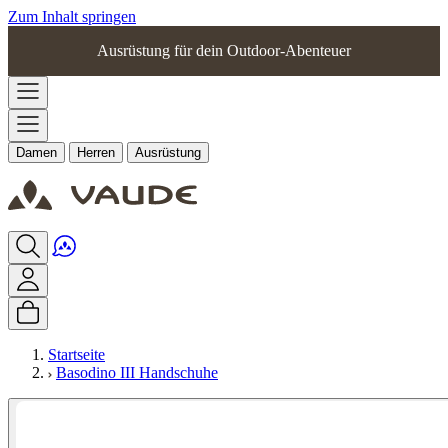
Zum Inhalt springen
Ausrüstung für dein Outdoor-Abenteuer
Damen
Herren
Ausrüstung
Startseite
Basodino III Handschuhe