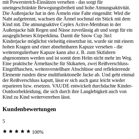
mit Powerstretch-Einsätzen versehen - das sorgt für
uneingeschränkte Bewegungsfreiheit und hohe Atmungsaktivität.
Die Außenjacke hat in den Ärmeln eine Falte eingenäht: Wird die
Naht aufgetrennt, wachsen die Ärmel nochmal ein Stück mit dem
Kind mit. Die atmungsaktive Ceplex Active-Membran in der
Außenjacke hält Regen und Nässe zuverlässig ab und sorgt für ein
ausgeglichenes Körperklima. Damit die Snow Cup 3in1
Kinderjacke möglichst vielseitig einsetzbar ist, wurde sie mit einem
hohen Kragen und einer abnehmbaren Kapuze versehen - die
weitenregulierbare Kapuze kann also z. B. zum Skifahren
abgenommen werden und ist somit dem Helm nicht mehr im Weg.
Eine praktische Ärmeltasche für Skikarten, zwei Reißverschluss-
Eingrifftaschen, weitenverstellbare Abschlüsse und reflektierende
Elemente runden diese multifunktionelle Jacke ab. Und geht einmal
der Reißverschluss kaputt, lässt er sich auch ganz leicht wieder
reparieren bzw. ersetzen. VAUDE entwickelt durchdachte Kinder-
Outdoorbekleidung, die sich durch ihre Langlebigkeit auch von
Kind zu Kind weitervererben lässt.
Kundenbewertungen
5
100%