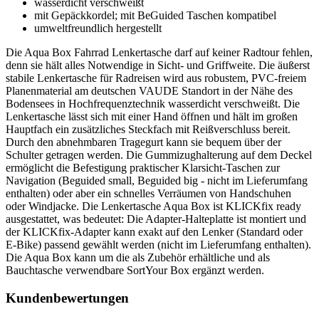
wasserdicht verschweißt
mit Gepäckkordel; mit BeGuided Taschen kompatibel
umweltfreundlich hergestellt
Die Aqua Box Fahrrad Lenkertasche darf auf keiner Radtour fehlen,
denn sie hält alles Notwendige in Sicht- und Griffweite. Die äußerst
stabile Lenkertasche für Radreisen wird aus robustem, PVC-freiem
Planenmaterial am deutschen VAUDE Standort in der Nähe des
Bodensees in Hochfrequenztechnik wasserdicht verschweißt. Die
Lenkertasche lässt sich mit einer Hand öffnen und hält im großen
Hauptfach ein zusätzliches Steckfach mit Reißverschluss bereit.
Durch den abnehmbaren Tragegurt kann sie bequem über der
Schulter getragen werden. Die Gummizughalterung auf dem Deckel
ermöglicht die Befestigung praktischer Klarsicht-Taschen zur
Navigation (Beguided small, Beguided big - nicht im Lieferumfang
enthalten) oder aber ein schnelles Verräumen von Handschuhen
oder Windjacke. Die Lenkertasche Aqua Box ist KLICKfix ready
ausgestattet, was bedeutet: Die Adapter-Halteplatte ist montiert und
der KLICKfix-Adapter kann exakt auf den Lenker (Standard oder
E-Bike) passend gewählt werden (nicht im Lieferumfang enthalten).
Die Aqua Box kann um die als Zubehör erhältliche und als
Bauchtasche verwendbare SortYour Box ergänzt werden.
Kundenbewertungen