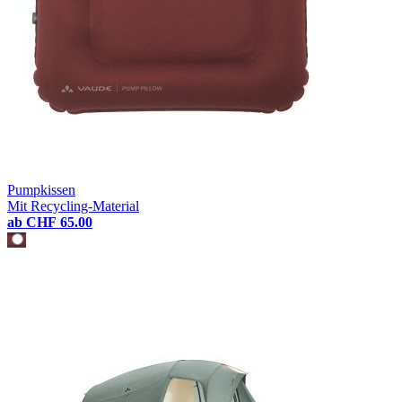
Pumpkissen
Mit Recycling-Material
ab
CHF 65.00