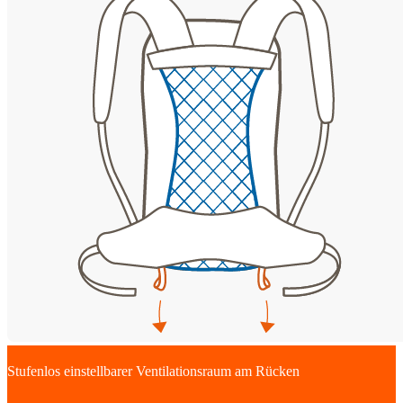
Stufenlos einstellbarer Ventilationsraum am Rücken