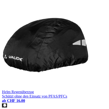
Helm Regenüberzug
Schützt ohne den Einsatz von PFAS/PFCs
ab
CHF 16.00