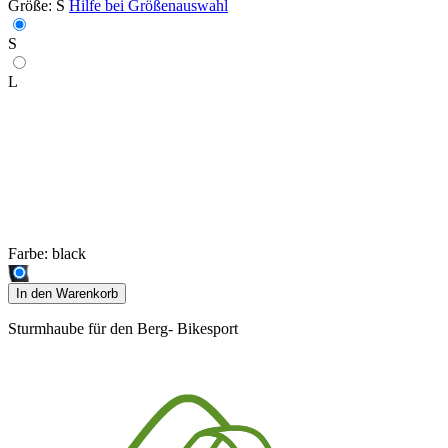
Größe:
S
Hilfe bei Größenauswahl
S
L
Farbe:
black
In den Warenkorb
Sturmhaube für den Berg- Bikesport