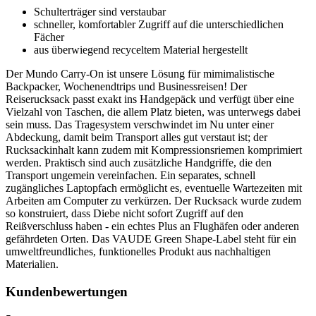
Schulterträger sind verstaubar
schneller, komfortabler Zugriff auf die unterschiedlichen
Fächer
aus überwiegend recyceltem Material hergestellt
Der Mundo Carry-On ist unsere Lösung für mimimalistische
Backpacker, Wochenendtrips und Businessreisen! Der
Reiserucksack passt exakt ins Handgepäck und verfügt über eine
Vielzahl von Taschen, die allem Platz bieten, was unterwegs dabei
sein muss. Das Tragesystem verschwindet im Nu unter einer
Abdeckung, damit beim Transport alles gut verstaut ist; der
Rucksackinhalt kann zudem mit Kompressionsriemen komprimiert
werden. Praktisch sind auch zusätzliche Handgriffe, die den
Transport ungemein vereinfachen. Ein separates, schnell
zugängliches Laptopfach ermöglicht es, eventuelle Wartezeiten mit
Arbeiten am Computer zu verkürzen. Der Rucksack wurde zudem
so konstruiert, dass Diebe nicht sofort Zugriff auf den
Reißverschluss haben - ein echtes Plus an Flughäfen oder anderen
gefährdeten Orten. Das VAUDE Green Shape-Label steht für ein
umweltfreundliches, funktionelles Produkt aus nachhaltigen
Materialien.
Kundenbewertungen