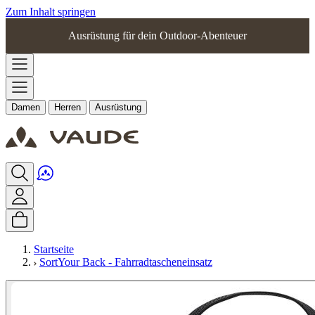
Zum Inhalt springen
Ausrüstung für dein Outdoor-Abenteuer
Damen
Herren
Ausrüstung
Startseite
SortYour Back - Fahrradtascheneinsatz