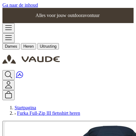
Ga naar de inhoud
Alles voor jouw outdooravontuur
Dames
Heren
Uitrusting
Startpagina
Furka Full-Zip III fietsshirt heren