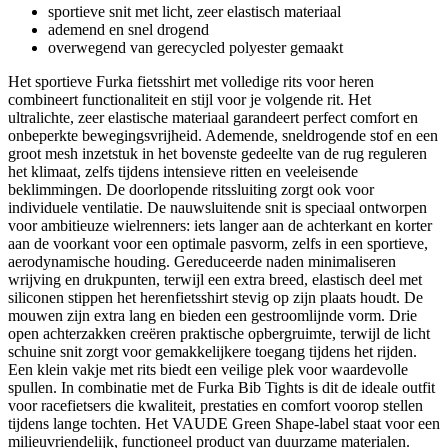
sportieve snit met licht, zeer elastisch materiaal
ademend en snel drogend
overwegend van gerecycled polyester gemaakt
Het sportieve Furka fietsshirt met volledige rits voor heren
combineert functionaliteit en stijl voor je volgende rit. Het
ultralichte, zeer elastische materiaal garandeert perfect comfort en
onbeperkte bewegingsvrijheid. Ademende, sneldrogende stof en een
groot mesh inzetstuk in het bovenste gedeelte van de rug reguleren
het klimaat, zelfs tijdens intensieve ritten en veeleisende
beklimmingen. De doorlopende ritssluiting zorgt ook voor
individuele ventilatie. De nauwsluitende snit is speciaal ontworpen
voor ambitieuze wielrenners: iets langer aan de achterkant en korter
aan de voorkant voor een optimale pasvorm, zelfs in een sportieve,
aerodynamische houding. Gereduceerde naden minimaliseren
wrijving en drukpunten, terwijl een extra breed, elastisch deel met
siliconen stippen het herenfietsshirt stevig op zijn plaats houdt. De
mouwen zijn extra lang en bieden een gestroomlijnde vorm. Drie
open achterzakken creëren praktische opbergruimte, terwijl de licht
schuine snit zorgt voor gemakkelijkere toegang tijdens het rijden.
Een klein vakje met rits biedt een veilige plek voor waardevolle
spullen. In combinatie met de Furka Bib Tights is dit de ideale outfit
voor racefietsers die kwaliteit, prestaties en comfort voorop stellen
tijdens lange tochten. Het VAUDE Green Shape-label staat voor een
milieuvriendelijk, functioneel product van duurzame materialen.