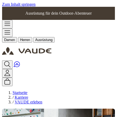
Zum Inhalt springen
Ausrüstung für dein Outdoor-Abenteuer
Damen
Herren
Ausrüstung
Startseite
/
Karriere
/
VAUDE erleben