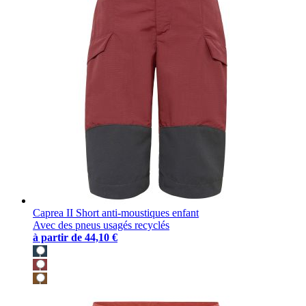
Caprea II Short anti-moustiques enfant
Avec des pneus usagés recyclés
à partir de
44,10 €