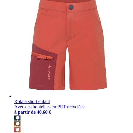
Rokua short enfant
Avec des bouteilles en PET recyclées
à partir de
40,60 €