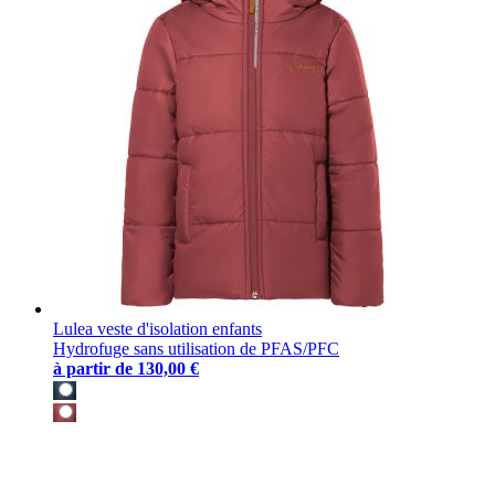
Lulea veste d'isolation enfants
Hydrofuge sans utilisation de PFAS/PFC
à partir de
130,00 €