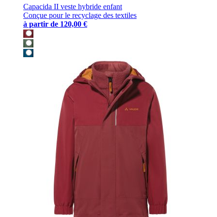
Capacida II veste hybride enfant
Conçue pour le recyclage des textiles
à partir de
120,00 €