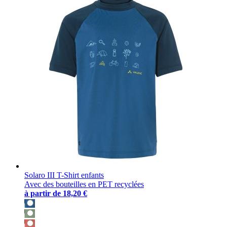
Solaro III T-Shirt enfants
Avec des bouteilles en PET recyclées
à partir de
18,20 €