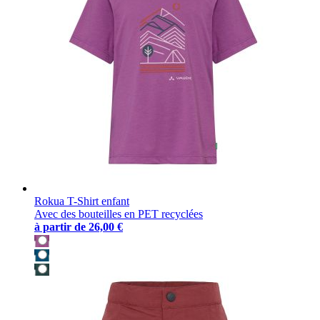
Rokua T-Shirt enfant
Avec des bouteilles en PET recyclées
à partir de
26,00 €