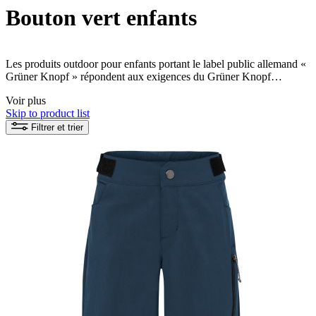
Bouton vert enfants
Les produits outdoor pour enfants portant le label public allemand «
Grüner Knopf » répondent aux exigences du Grüner Knopf
applicables aux entreprises et aux produits. Vous trouverez ici
plus
Voir plus
d’informations sur le Grüner Knopf
. Vous pouvez également
Skip to product list
regarder la
vidéo
, qui présente brièvement le Grüner Knopf.
Filtrer et trier