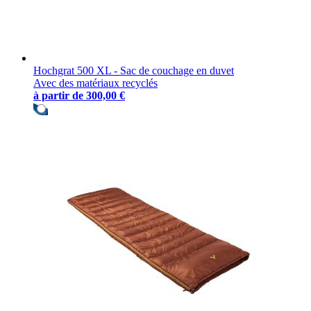
Hochgrat 500 XL - Sac de couchage en duvet
Avec des matériaux recyclés
à partir de
300,00 €