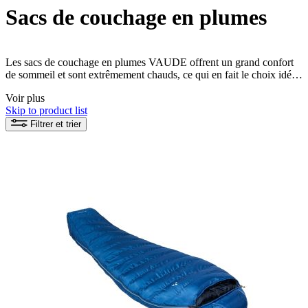
Sacs de couchage en plumes
Les sacs de couchage en plumes VAUDE offrent un grand confort
de sommeil et sont extrêmement chauds, ce qui en fait le choix idéal
pour les nuits froides en plein air. Leur légèreté et leur grande
Voir plus
longévité en font un investissement durable pour tout campeur. Les
Skip to product list
sacs de couchage en duvet sont fabriqués de manière durable, à
partir de matériaux recyclés et respectueux de l'environnement. Ils
Filtrer et trier
offrent ainsi un couchage confortable et responsable à tous les
amoureux de la nature.