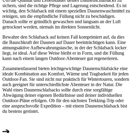
Um die Qualität und Lebensdauer deines Daunenschlafsacks zu
sichern, sind die richtige Pflege und Lagerung entscheidend. Es ist
wichtig, den Schlafsack mit einem speziellen Daunenwaschmittel zu
reinigen, um die empfindliche Füllung nicht zu beschädigen.
Danach sollte er gründlich gewaschen und langsam an der Luft
getrocknet werden, niemals im direkten Sonnenlicht.
Bewahre den Schlafsack auf keinen Fall komprimiert auf, da dies
die Bauschkraft der Daunen auf Dauer beeinträchtigen kann. Eine
atmungsaktive Aufbewahrungstasche, in der der Schlafsack locker
liegt, ist ideal. Auf diese Weise bleibt er in Form, und die Füllung
kann nach einem langen Outdoor-Abenteuer gut regenerieren.
Zusammenfassend bieten leichtgewichtige Daunenschlafsäcke eine
ideale Kombination aus Komfort, Wärme und Tragbarkeit für jeden
Outdoor-Fan. Sie sind nicht nur praktisch für Wintertouren, sondern
auch geeignet für unterschiedlichste Abenteuer in der Natur. Die
Wahl eines Daunenschlafsacks sollte durch eine sorgfältige
Abwägung deiner eigenen Bedürfnisse und deiner individuellen
Outdoor-Pläne erfolgen. Ob für den nächsten Trekking-Trip oder
eine anspruchsvolle Expedition – mit einem Daunenschlafsack bist
du bestens gerüstet.