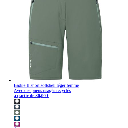
Badile II short softshell léger femme
Avec des pneus usagés recyclés
à partir de
80,00 €