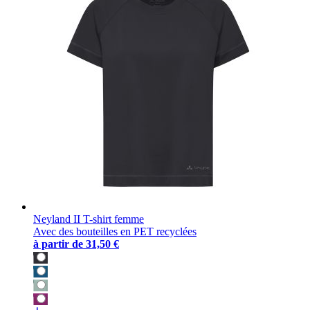
Neyland II T-shirt femme
Avec des bouteilles en PET recyclées
à partir de
31,50 €