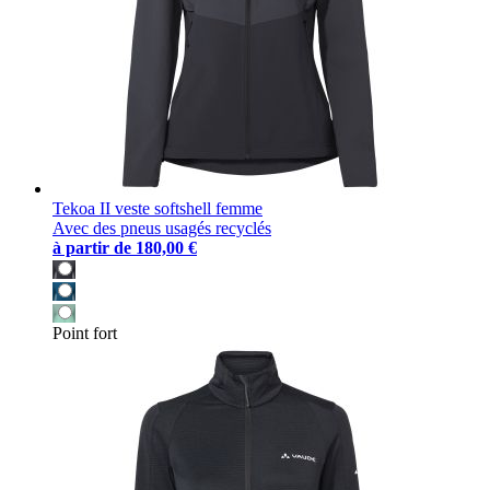
Tekoa II veste softshell femme
Avec des pneus usagés recyclés
à partir de
180,00 €
Point fort