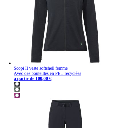
Scopi II veste softshell femme
Avec des bouteilles en PET recyclées
à partir de
100,00 €