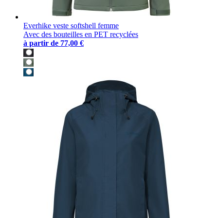
Everhike veste softshell femme
Avec des bouteilles en PET recyclées
à partir de
77,00 €