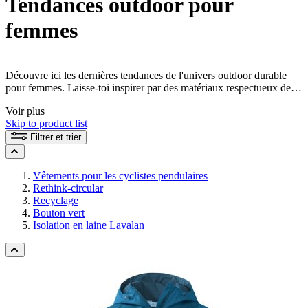
Tendances outdoor pour
femmes
Découvre ici les dernières tendances de l'univers outdoor durable
pour femmes. Laisse-toi inspirer par des matériaux respectueux de
l'environnement, des idées durables et achète ainsi de manière
Voir plus
responsable.
Skip to product list
Filtrer et trier
Vêtements pour les cyclistes pendulaires
Rethink-circular
Recyclage
Bouton vert
Isolation en laine Lavalan