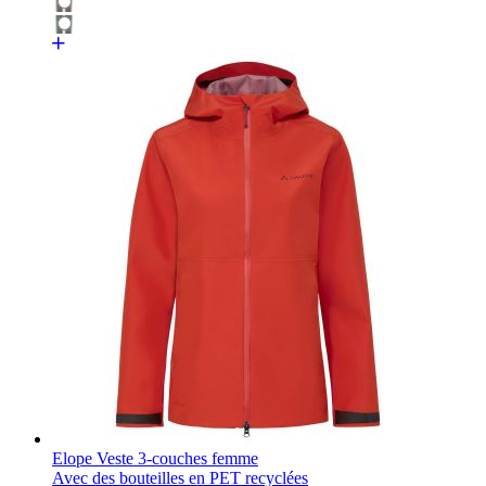
Elope Veste 3-couches femme
Avec des bouteilles en PET recyclées