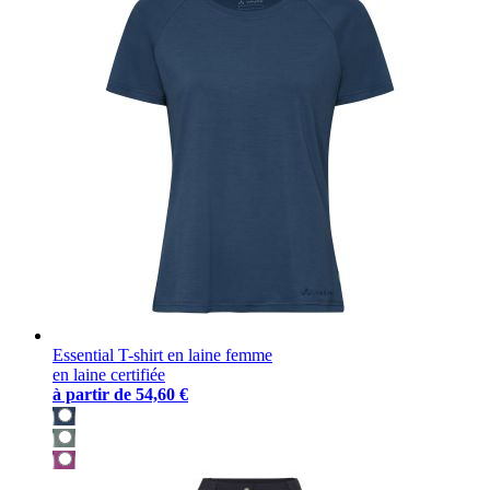
Essential T-shirt en laine femme
en laine certifiée
à partir de
54,60 €