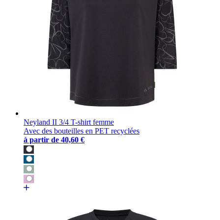
Neyland II 3/4 T-shirt femme
Avec des bouteilles en PET recyclées
à partir de
40,60 €