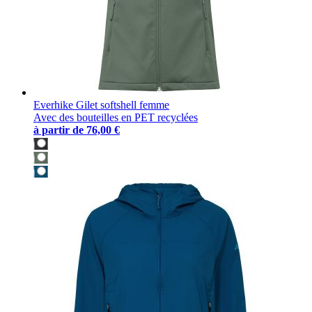
Everhike Gilet softshell femme
Avec des bouteilles en PET recyclées
à partir de
76,00 €