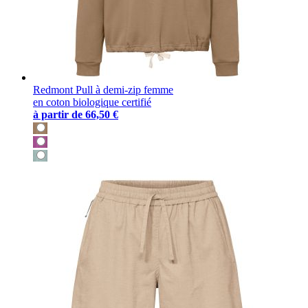
Redmont Pull à demi-zip femme
en coton biologique certifié
à partir de
66,50 €