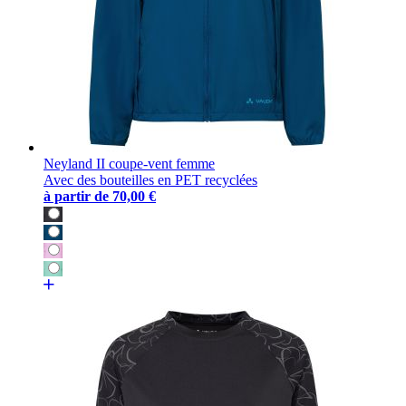
Neyland II coupe-vent femme
Avec des bouteilles en PET recyclées
à partir de
70,00 €