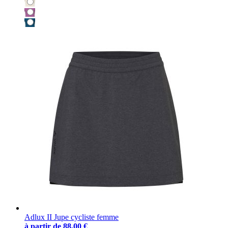
Adlux II Jupe cycliste femme
à partir de
88,00 €