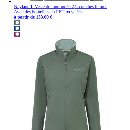
Neyland II Veste de randonnée 2,5-couches femme
Avec des bouteilles en PET recyclées
à partir de
133,00 €