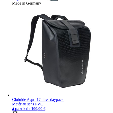
Made in Germany
Clubride Aqua 17 litres daypack
Matériau sans PVC
à partir de
100,00 €