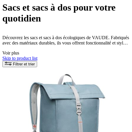
Sacs et sacs à dos pour votre
quotidien
Découvrez les sacs et sacs à dos écologiques de VAUDE. Fabriqués
avec des matériaux durables, ils vous offrent fonctionnalité et style -
et avec leur design intemporel, ils seront vos fidèles compagnons
Voir plus
pendant longtemps.
Skip to product list
Filtrer et trier