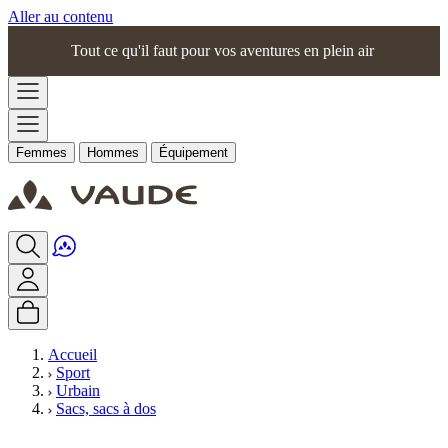
Aller au contenu
Tout ce qu'il faut pour vos aventures en plein air
Femmes
Hommes
Équipement
Accueil
Sport
Urbain
Sacs, sacs à dos