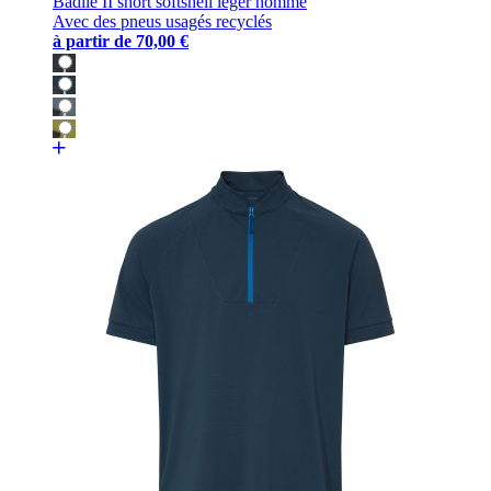
Badile II short softshell léger homme
Avec des pneus usagés recyclés
à partir de
70,00 €