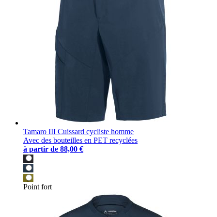
Tamaro III Cuissard cycliste homme
Avec des bouteilles en PET recyclées
à partir de
88,00 €
Point fort