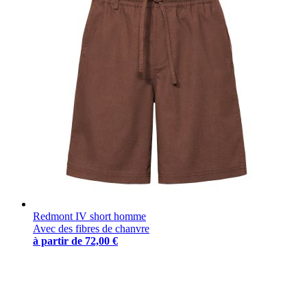
Redmont IV short homme
Avec des fibres de chanvre
à partir de
72,00 €