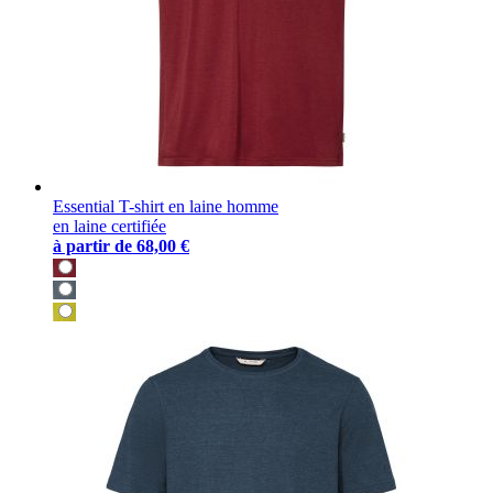
Essential T-shirt en laine homme
en laine certifiée
à partir de
68,00 €