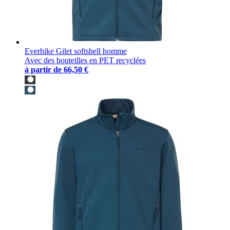
Everhike Gilet softshell homme
Avec des bouteilles en PET recyclées
à partir de
66,50 €