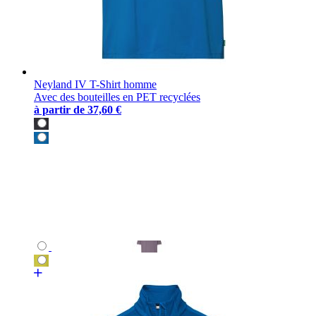
Neyland IV T-Shirt homme
Avec des bouteilles en PET recyclées
à partir de
37,60 €