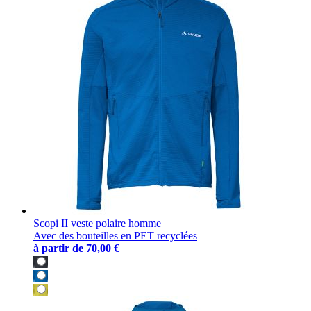
Scopi II veste polaire homme
Avec des bouteilles en PET recyclées
à partir de
70,00 €