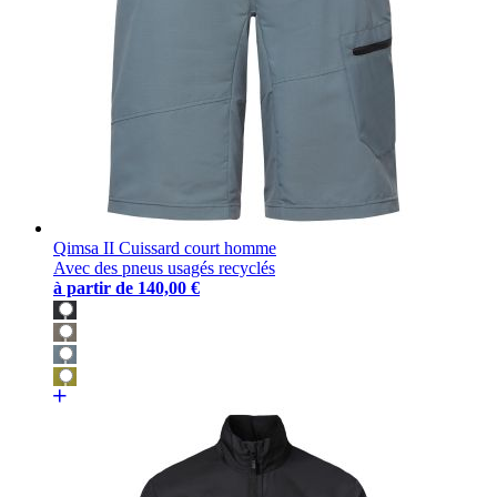
Qimsa II Cuissard court homme
Avec des pneus usagés recyclés
à partir de
140,00 €