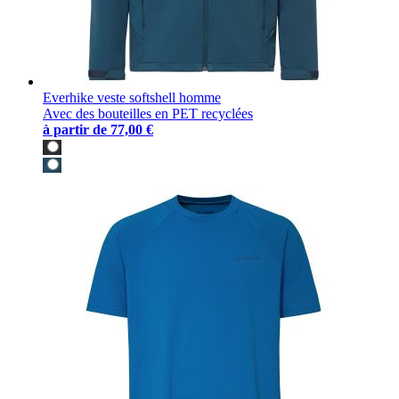
Everhike veste softshell homme
Avec des bouteilles en PET recyclées
à partir de
77,00 €