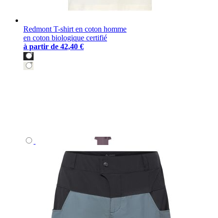
Redmont T-shirt en coton homme
en coton biologique certifié
à partir de
42,40 €