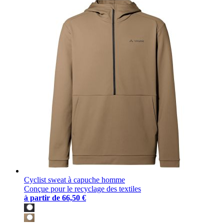
Cyclist sweat à capuche homme
Conçue pour le recyclage des textiles
à partir de
66,50 €