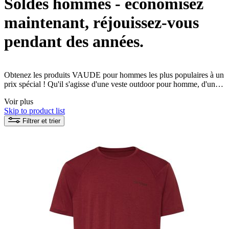
Soldes hommes - économisez
maintenant, réjouissez-vous
pendant des années.
Obtenez les produits VAUDE pour hommes les plus populaires à un
prix spécial ! Qu'il s'agisse d'une veste outdoor pour homme, d'un
pantalon de randonnée ou d'un t-shirt fonctionnel, tous les produits
Voir plus
VAUDE sont fabriqués de manière écologique et équitable. Votre
Skip to product list
expérience durable de la nature peut commencer !
Filtrer et trier