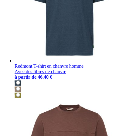
Redmont T-shirt en chanvre homme
Avec des fibres de chanvre
à partir de
46,40 €