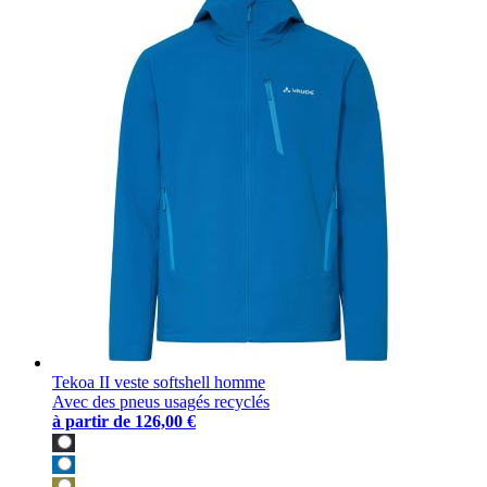
Tekoa II veste softshell homme
Avec des pneus usagés recyclés
à partir de
126,00 €