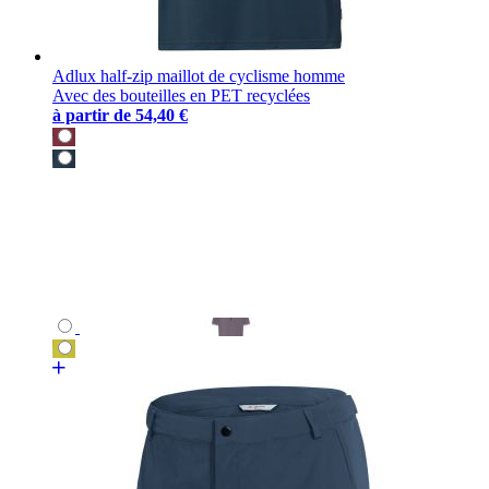
Adlux half-zip maillot de cyclisme homme
Avec des bouteilles en PET recyclées
à partir de
54,40 €