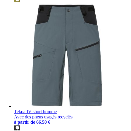
Tekoa IV short homme
Avec des pneus usagés recyclés
à partir de
66,50 €