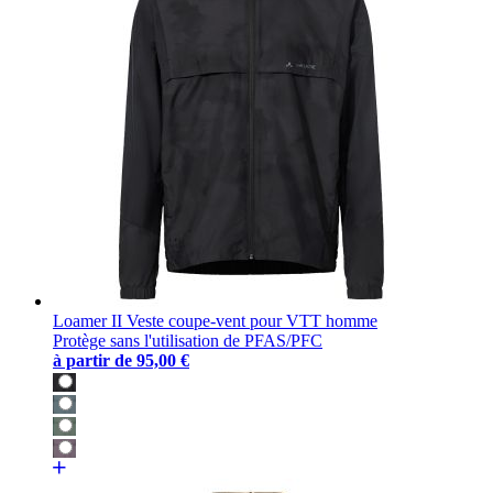
Loamer II Veste coupe-vent pour VTT homme
Protège sans l'utilisation de PFAS/PFC
à partir de
95,00 €