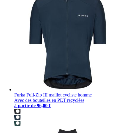
Furka Full-Zip III maillot cycliste homme
Avec des bouteilles en PET recyclées
à partir de
96,00 €