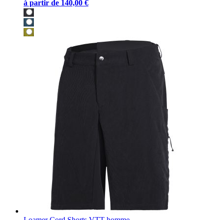
à partir de
140,00 €
Loamer Cord Shorts VTT homme