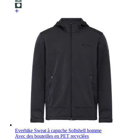
Everhike Sweat à capuche Softshell homme
Avec des bouteilles en PET recyclées