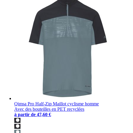
Qimsa Pro Half-Zip Maillot cyclisme homme
Avec des bouteilles en PET recyclées
à partir de
47,60 €