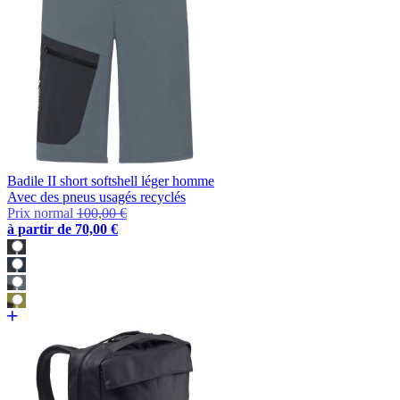
Badile II short softshell léger homme
Avec des pneus usagés recyclés
Prix normal
100,00 €
à partir de
70,00 €