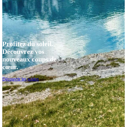
Profitez du soleil.
Découvrez vos
nouveaux coups de
cœur.
Découvrir les soldes