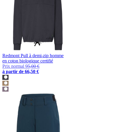
Redmont Pull à demi-zip homme
en coton biologique certifié
Prix normal
95,00 €
à partir de
66,50 €