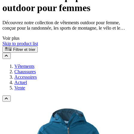
outdoor pour femmes
Découvrez notre collection de vêtements outdoor pour femme,
conçue pour la randonnée, les sports de montagne, le vélo et le
quotidien. Vestes imperméables, pantalons outdoor ou vêtements
Voir plus
techniques : trouvez l'équipement adapté à toutes vos activités en
Skip to product list
plein air.
Filtrer et trier
Vêtements
Chaussures
Accessoires
Actuel
Vente