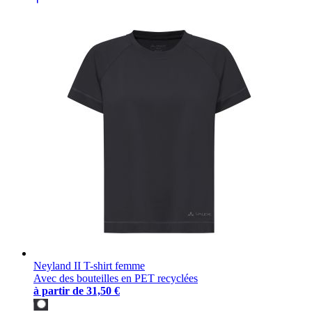
Neyland II T-shirt femme
Avec des bouteilles en PET recyclées
à partir de
31,50 €