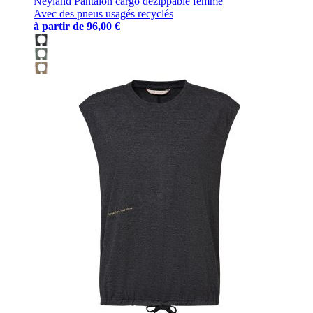
Neyland Pantalon cargo dézippable femme
Avec des pneus usagés recyclés
à partir de
96,00 €