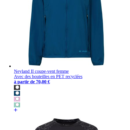
Neyland II coupe-vent femme
Avec des bouteilles en PET recyclées
à partir de
70,00 €