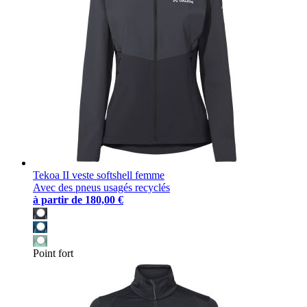
Tekoa II veste softshell femme
Avec des pneus usagés recyclés
à partir de
180,00 €
Point fort