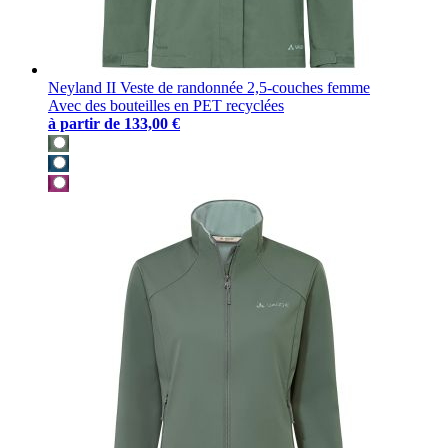
Neyland II Veste de randonnée 2,5-couches femme
Avec des bouteilles en PET recyclées
à partir de
133,00 €