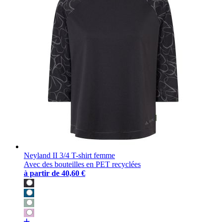
Neyland II 3/4 T-shirt femme
Avec des bouteilles en PET recyclées
à partir de
40,60 €