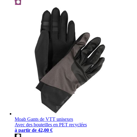
Moab Gants de VTT unisexes
Avec des bouteilles en PET recyclées
à partir de
42,00 €