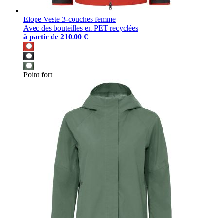
Elope Veste 3-couches femme
Avec des bouteilles en PET recyclées
à partir de
210,00 €
Point fort