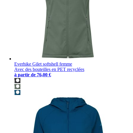
Everhike Gilet softshell femme
Avec des bouteilles en PET recyclées
à partir de
76,00 €