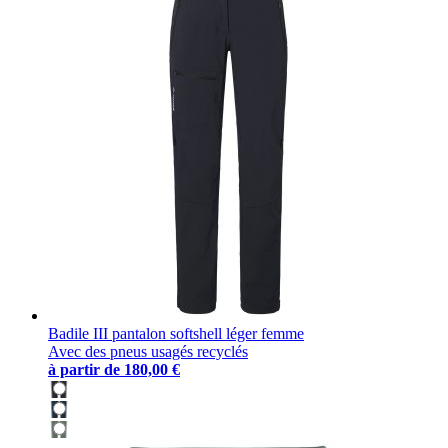
Badile III pantalon softshell léger femme
Avec des pneus usagés recyclés
à partir de
180,00 €