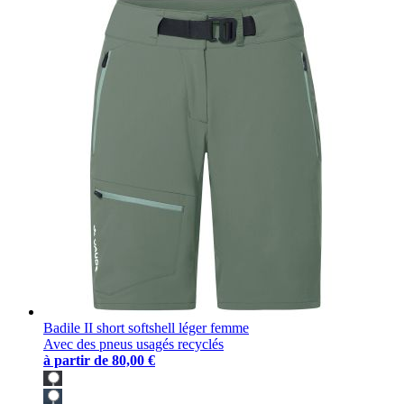
Badile II short softshell léger femme
Avec des pneus usagés recyclés
à partir de
80,00 €