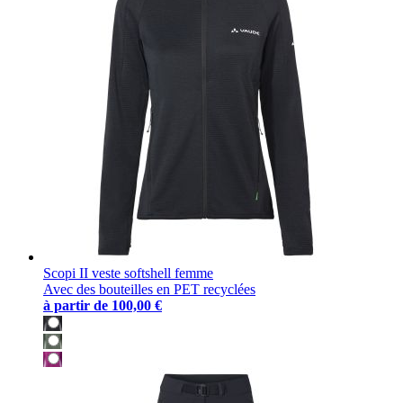
Scopi II veste softshell femme
Avec des bouteilles en PET recyclées
à partir de
100,00 €