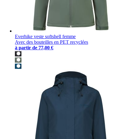
Everhike veste softshell femme
Avec des bouteilles en PET recyclées
à partir de
77,00 €