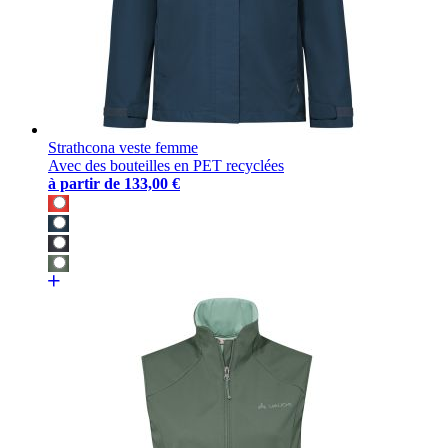
Strathcona veste femme
Avec des bouteilles en PET recyclées
à partir de
133,00 €