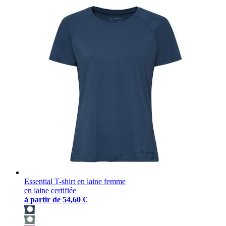
Essential T-shirt en laine femme
en laine certifiée
à partir de
54,60 €