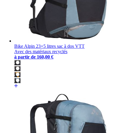
Bike Alpin 23+5 litres sac à dos VTT
Avec des matériaux recyclés
à partir de
160,00 €