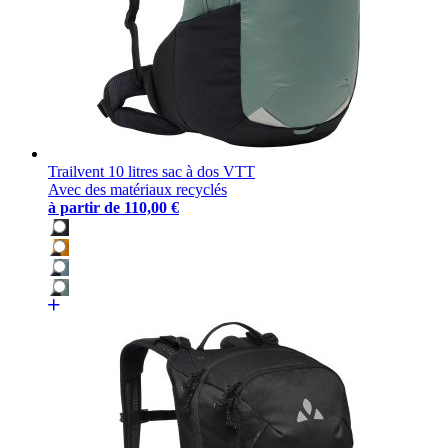
Trailvent 10 litres sac à dos VTT
Avec des matériaux recyclés
à partir de
110,00 €