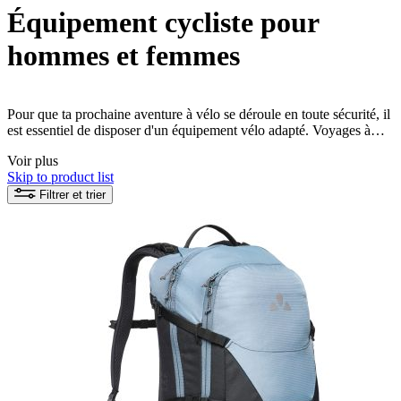
Équipement cycliste pour
hommes et femmes
Pour que ta prochaine aventure à vélo se déroule en toute sécurité, il
est essentiel de disposer d'un équipement vélo adapté. Voyages à
vélo, VTT, vélo de montagne ou de ville - la liste des activités à vélo
Voir plus
est longue. Dans la boutique VAUDE, tu trouveras des équipements
Skip to product list
de vélo produits de manière durable et équitable, allant de la sacoche
et du sac à dos de vélo aux accessoires de vélo utiles.
Filtrer et trier