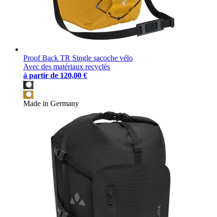
Proof Back TR Single sacoche vélo
Avec des matériaux recyclés
à partir de
120,00 €
Made in Germany