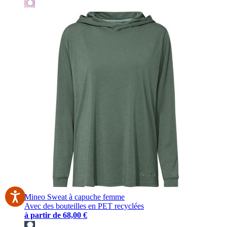
Mineo Sweat à capuche femme
Avec des bouteilles en PET recyclées
à partir de
68,00 €