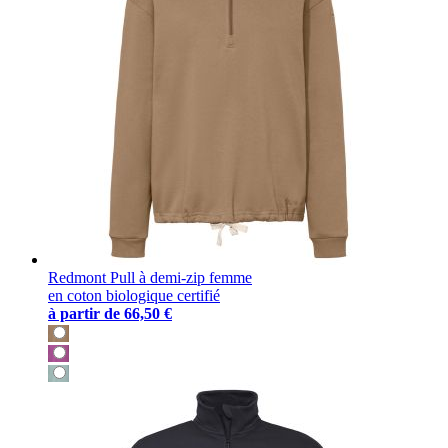
Redmont Pull à demi-zip femme
en coton biologique certifié
à partir de
66,50 €