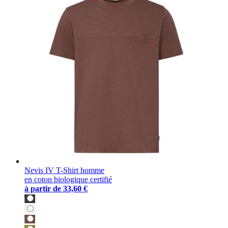
Nevis IV T-Shirt homme
en coton biologique certifié
à partir de
33,60 €