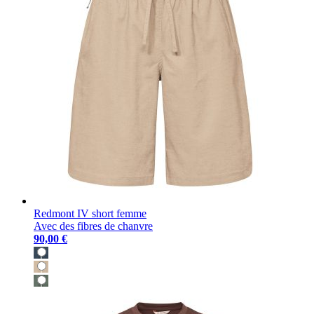
Redmont IV short femme
Avec des fibres de chanvre
90,00 €