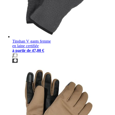
Tinshan V gants femme
en laine certifiée
à partir de
47,00 €