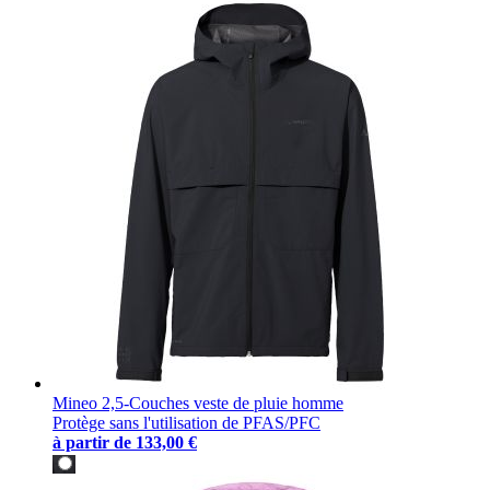
Mineo 2,5-Couches veste de pluie homme
Protège sans l'utilisation de PFAS/PFC
à partir de
133,00 €