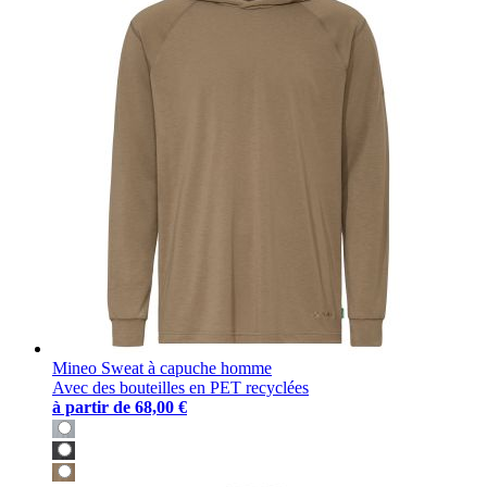
Mineo Sweat à capuche homme
Avec des bouteilles en PET recyclées
à partir de
68,00 €