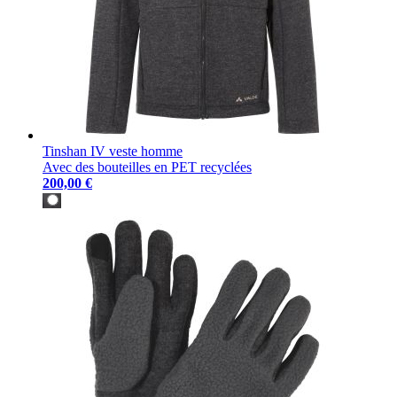
Tinshan IV veste homme
Avec des bouteilles en PET recyclées
200,00 €