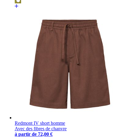
Redmont IV short homme
Avec des fibres de chanvre
à partir de
72,00 €