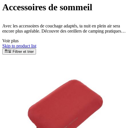
Accessoires de sommeil
Avec les accessoires de couchage adaptés, ta nuit en plein air sera
encore plus agréable. Découvre des oreillers de camping pratiques
pour un confort de sommeil supplémentaire, des housses de sac de
Voir plus
couchage pour protéger de l'humidité et un sac de gonflage avec
Skip to product list
lequel tu peux facilement gonfler ton matelas de sol. De plus, nous
proposons des sacs de compression qui réduisent la taille de ton sac
Filtrer et trier
de couchage afin de pouvoir le ranger de manière peu encombrante.