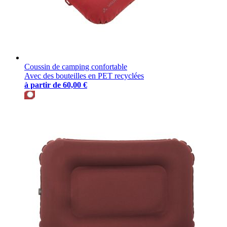
Coussin de camping confortable
Avec des bouteilles en PET recyclées
à partir de
60,00 €