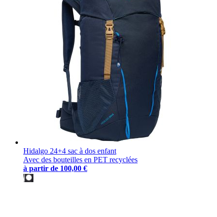
Hidalgo 24+4 sac à dos enfant
Avec des bouteilles en PET recyclées
à partir de
100,00 €