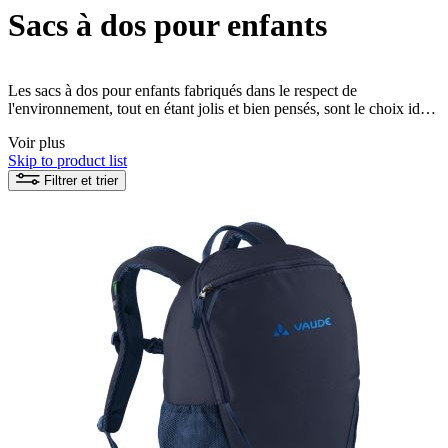
Sacs à dos pour enfants
Les sacs à dos pour enfants fabriqués dans le respect de
l'environnement, tout en étant jolis et bien pensés, sont le choix idéal
pour les parents qui souhaitent soutenir leurs enfants à la fois en
Voir plus
termes de durabilité et de bonne liberté de mouvement. Ces sacs à
Skip to product list
dos pour enfants sont fabriqués à partir de matériaux durables et
offrent de nombreuses fonctionnalités pratiques, telles que des
Filtrer et trier
bretelles et des poches rembourrées, pour répondre aux besoins des
enfants.