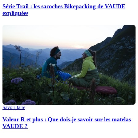
Série Trail : les sacoches Bikepacking de VAUDE
expliquées
Savoir-faire
Valeur R et plus : Que dois-je savoir sur les matelas
VAUDE ?