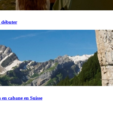
r débuter
 en cabane en Suisse