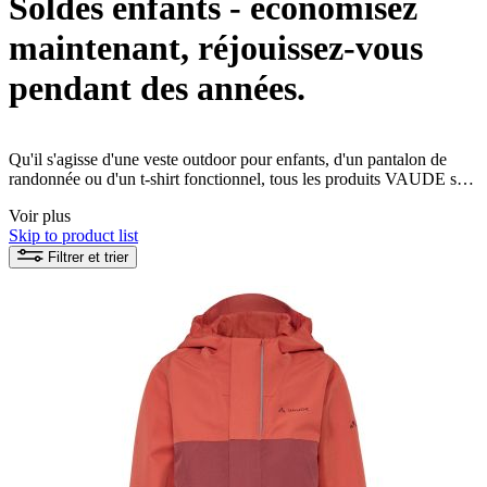
Soldes enfants - économisez
maintenant, réjouissez-vous
pendant des années.
Qu'il s'agisse d'une veste outdoor pour enfants, d'un pantalon de
randonnée ou d'un t-shirt fonctionnel, tous les produits VAUDE sont
fabriqués de manière écologique et équitable. Maintenant, même les
Voir plus
plus petits peuvent commencer leur aventure durable dans la nature !
Skip to product list
Filtrer et trier