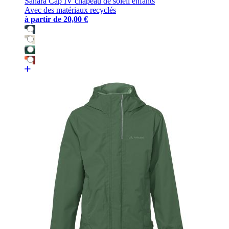
Sahara Cap IV chapeau de soleil enfants
Avec des matériaux recyclés
à partir de
20,00 €