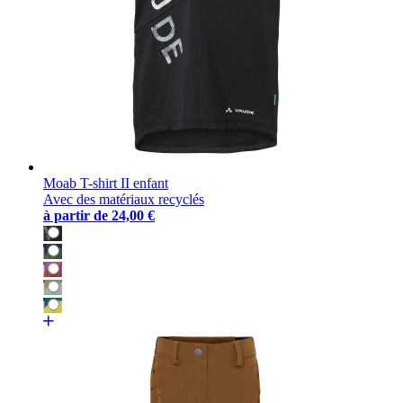
Moab T-shirt II enfant
Avec des matériaux recyclés
à partir de
24,00 €