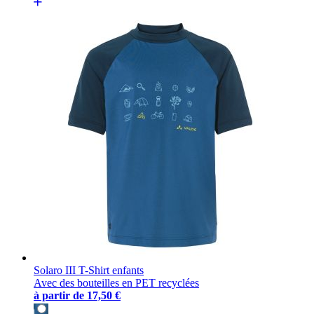
Solaro III T-Shirt enfants
Avec des bouteilles en PET recyclées
à partir de
17,50 €