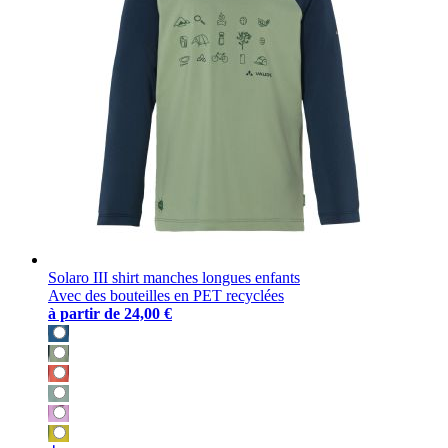
Solaro III shirt manches longues enfants
Avec des bouteilles en PET recyclées
à partir de
24,00 €