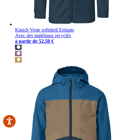
Kinich Veste softshell Enfants
Avec des matériaux recyclés
à partir de
52,50 €