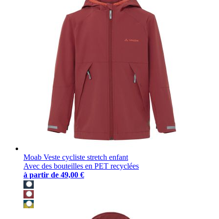
Moab Veste cycliste stretch enfant
Avec des bouteilles en PET recyclées
à partir de
49,00 €