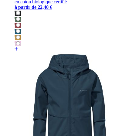
en coton biologique certifié
à partir de
22,40 €