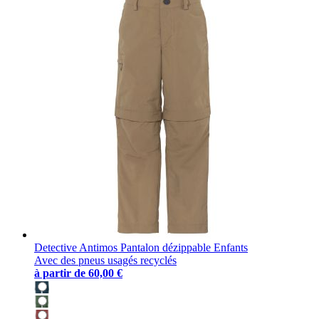
Detective Antimos Pantalon dézippable Enfants
Avec des pneus usagés recyclés
à partir de
60,00 €