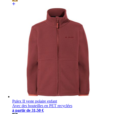
Pulex II veste polaire enfant
Avec des bouteilles en PET recyclées
à partir de
31,50 €