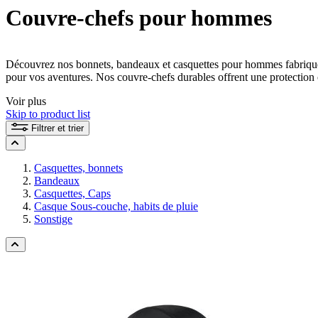
Couvre-chefs pour hommes
Découvrez nos bonnets, bandeaux et casquettes pour hommes fabriqué
pour vos aventures. Nos couvre-chefs durables offrent une protection op
vous soyez parfaitement équipé en toutes circonstances. Choisissez d
Voir plus
nature sans compromis !
Skip to product list
Filtrer et trier
Casquettes, bonnets
Bandeaux
Casquettes, Caps
Casque Sous-couche, habits de pluie
Sonstige