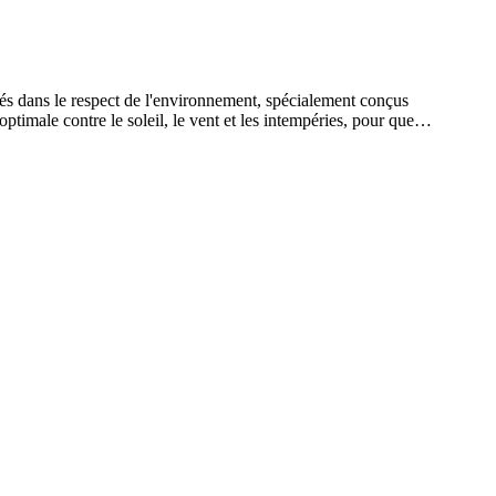
s dans le respect de l'environnement, spécialement conçus
timale contre le soleil, le vent et les intempéries, pour que
ès maintenant votre équipement éco-responsable et vivez la