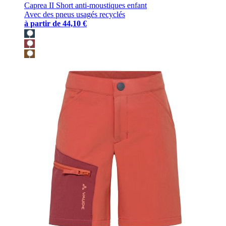
Caprea II Short anti-moustiques enfant
Avec des pneus usagés recyclés
à partir de
44,10 €