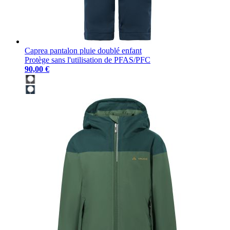
Caprea pantalon pluie doublé enfant
Protège sans l'utilisation de PFAS/PFC
90,00 €