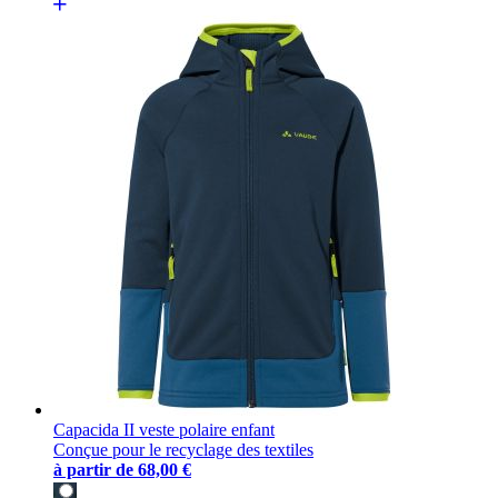
Capacida II veste polaire enfant
Conçue pour le recyclage des textiles
à partir de
68,00 €