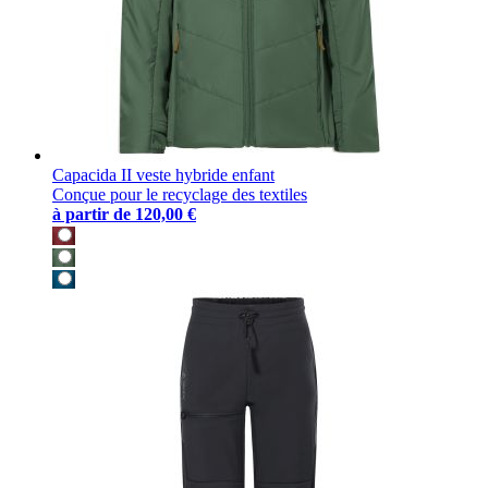
Capacida II veste hybride enfant
Conçue pour le recyclage des textiles
à partir de
120,00 €