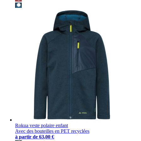
Rokua veste polaire enfant
Avec des bouteilles en PET recyclées
à partir de
63,00 €