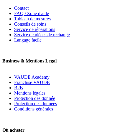
Contact
FAQ / Zone d'aide
Tableau de mesures
Conseils de soins
Service de réparations
Service de pièces de rechange
Langage facile
Business & Mentions Legal
VAUDE Academy
Franchise VAUDE
B2B
Mentions légales
Protection des donnée
Protection des données
Conditions générales
Où acheter