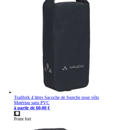
Trailfork 4 litres Sacoche de fourche pour vélo
Matériau sans PVC
à partir de
60,00 €
Point fort