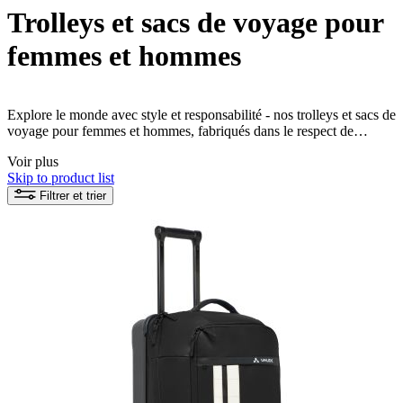
Trolleys et sacs de voyage pour
femmes et hommes
Explore le monde avec style et responsabilité - nos trolleys et sacs de
voyage pour femmes et hommes, fabriqués dans le respect de
l'environnement, offrent non seulement beaucoup de place pour tes
Voir plus
affaires de voyage, mais aussi une bonne conscience. Découvre par
Skip to product list
toi-même les matériaux innovants et prouve que la durabilité est
également possible en voyage.
Filtrer et trier